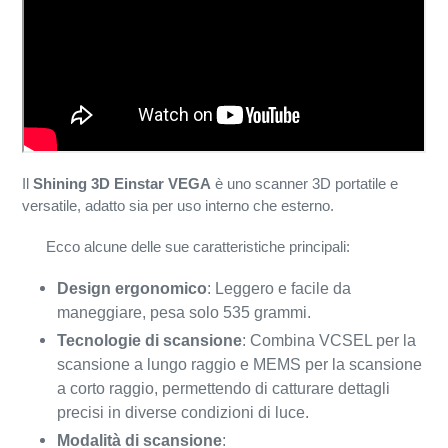
Il
Shining 3D Einstar VEGA
è uno scanner 3D portatile e
versatile, adatto sia per uso interno che esterno.
Ecco alcune delle sue caratteristiche principali:
Design ergonomico
: Leggero e facile da
maneggiare, pesa solo 535 grammi.
Tecnologie di scansione
: Combina VCSEL per la
scansione a lungo raggio e MEMS per la scansione
a corto raggio, permettendo di catturare dettagli
precisi in diverse condizioni di luce.
Modalità di scansione
: